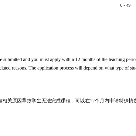
0 - 49
be submitted and you must apply within 12 months of the teaching perio
elated reasons. The application process will depend on what type of stu
程相关原因导致学生无法完成课程，可以在12个月内申请特殊情