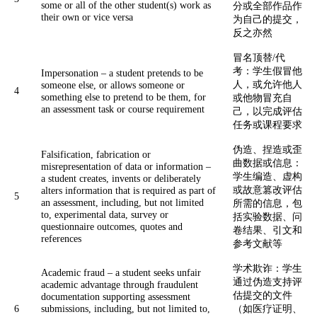
some or all of the other student(s) work as
分或全部作品作
their own or vice versa
为自己的提交，
反之亦然
冒名顶替/代
考：学生假冒他
Impersonation – a student pretends to be
人，或允许他人
someone else, or allows someone or
4
something else to pretend to be them, for
或他物冒充自
an assessment task or course requirement
己，以完成评估
任务或课程要求
伪造、捏造或歪
Falsification, fabrication or
曲数据或信息：
misrepresentation of data or information –
学生编造、虚构
a student creates, invents or deliberately
或故意篡改评估
alters information that is required as part of
5
an assessment, including, but not limited
所需的信息，包
to, experimental data, survey or
括实验数据、问
questionnaire outcomes, quotes and
卷结果、引文和
references
参考文献等
学术欺诈：学生
Academic fraud – a student seeks unfair
通过伪造支持评
academic advantage through fraudulent
估提交的文件
documentation supporting assessment
6
submissions, including, but not limited to,
（如医疗证明、