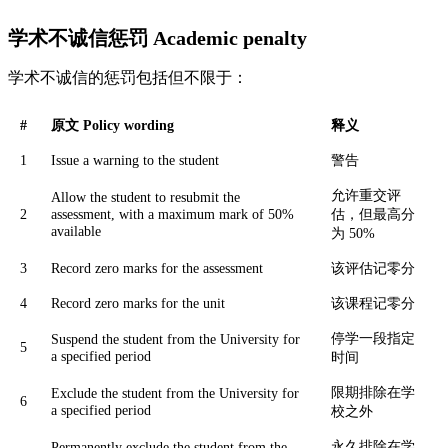
学术不诚信惩罚 Academic penalty
学术不诚信的惩罚包括但不限于：
#
原文 Policy wording
释义
1
Issue a warning to the student
警告
允许重交评
Allow the student to resubmit the
2
assessment, with a maximum mark of 50%
估，但最高分
available
为 50%
3
Record zero marks for the assessment
该评估记零分
4
Record zero marks for the unit
该课程记零分
停学一段指定
Suspend the student from the University for
5
a specified period
时间
限期排除在学
Exclude the student from the University for
6
a specified period
校之外
永久排除在学
Permanently exclude the student from the