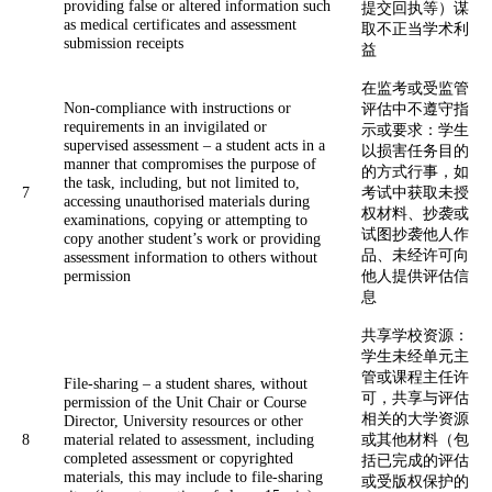
providing false or altered information such
提交回执等）谋
as medical certificates and assessment
取不正当学术利
submission receipts
益
在监考或受监管
Non-compliance with instructions or
评估中不遵守指
requirements in an invigilated or
示或要求：学生
supervised assessment – a student acts in a
以损害任务目的
manner that compromises the purpose of
的方式行事，如
the task, including, but not limited to,
7
考试中获取未授
accessing unauthorised materials during
权材料、抄袭或
examinations, copying or attempting to
试图抄袭他人作
copy another student’s work or providing
品、未经许可向
assessment information to others without
permission
他人提供评估信
息
共享学校资源：
学生未经单元主
管或课程主任许
File-sharing – a student shares, without
可，共享与评估
permission of the Unit Chair or Course
相关的大学资源
Director, University resources or other
8
material related to assessment, including
或其他材料（包
completed assessment or copyrighted
括已完成的评估
materials, this may include to file-sharing
或受版权保护的