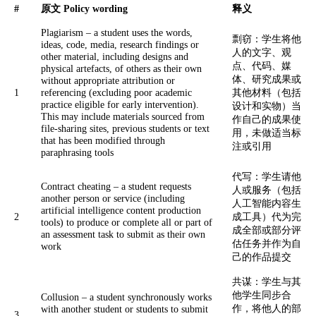
#
原文 Policy wording
释义
Plagiarism – a student uses the words,
剽窃：学生将他
ideas, code, media, research findings or
人的文字、观
other material, including designs and
点、代码、媒
physical artefacts, of others as their own
体、研究成果或
without appropriate attribution or
1
referencing (excluding poor academic
其他材料（包括
practice eligible for early intervention).
设计和实物）当
This may include materials sourced from
作自己的成果使
file-sharing sites, previous students or text
用，未做适当标
that has been modified through
注或引用
paraphrasing tools
代写：学生请他
Contract cheating – a student requests
人或服务（包括
another person or service (including
人工智能内容生
artificial intelligence content production
2
成工具）代为完
tools) to produce or complete all or part of
成全部或部分评
an assessment task to submit as their own
估任务并作为自
work
己的作品提交
共谋：学生与其
他学生同步合
Collusion – a student synchronously works
作，将他人的部
with another student or students to submit
3