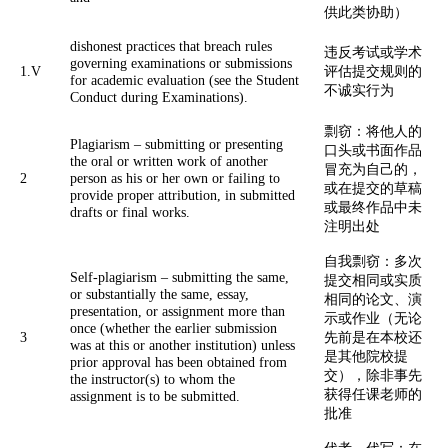
供此类协助）
dishonest practices that breach rules
违反考试或学术
governing examinations or submissions
1.V
评估提交规则的
for academic evaluation (see the Student
不诚实行为
Conduct during Examinations).
剽窃：将他人的
Plagiarism – submitting or presenting
口头或书面作品
the oral or written work of another
冒充为自己的，
2
person as his or her own or failing to
或在提交的草稿
provide proper attribution, in submitted
或最终作品中未
drafts or final works.
注明出处
自我剽窃：多次
Self-plagiarism – submitting the same,
提交相同或实质
or substantially the same, essay,
相同的论文、演
presentation, or assignment more than
示或作业（无论
once (whether the earlier submission
3
先前是在本校还
was at this or another institution) unless
是其他院校提
prior approval has been obtained from
交），除非事先
the instructor(s) to whom the
获得任课老师的
assignment is to be submitted.
批准
代考、代写：在