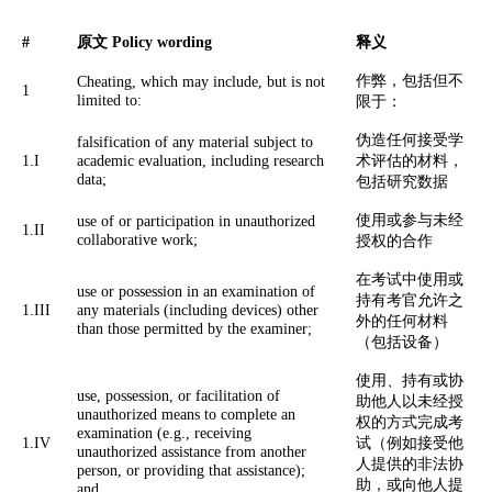
#
原文 Policy wording
释义
作弊，包括但不
Cheating, which may include, but is not
1
limited to:
限于：
伪造任何接受学
falsification of any material subject to
1.I
academic evaluation, including research
术评估的材料，
data;
包括研究数据
使用或参与未经
use of or participation in unauthorized
1.II
collaborative work;
授权的合作
在考试中使用或
use or possession in an examination of
持有考官允许之
1.III
any materials (including devices) other
外的任何材料
than those permitted by the examiner;
（包括设备）
使用、持有或协
use, possession, or facilitation of
助他人以未经授
unauthorized means to complete an
权的方式完成考
examination (e.g., receiving
1.IV
试（例如接受他
unauthorized assistance from another
人提供的非法协
person, or providing that assistance);
助，或向他人提
and