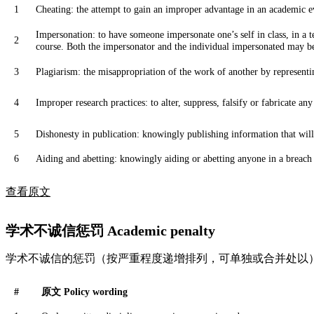
1
Cheating: the attempt to gain an improper advantage in an academic e
Impersonation: to have someone impersonate one’s self in class, in a t
2
course. Both the impersonator and the individual impersonated may b
3
Plagiarism: the misappropriation of the work of another by representin
4
Improper research practices: to alter, suppress, falsify or fabricate an
5
Dishonesty in publication: knowingly publishing information that will
6
Aiding and abetting: knowingly aiding or abetting anyone in a breach
查看原文
学术不诚信惩罚 Academic penalty
学术不诚信的惩罚（按严重程度递增排列，可单独或合并处以
#
原文 Policy wording