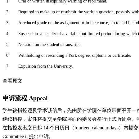
1
Oral or written disciplinary warning or reprimand.
2
Required to make up or resubmit the work in question, possibly with
3
A reduced grade on the assignment or in the course, up to and includ
4
Suspension: a penalty of a variable but limited period during which t
5
Notation on the student’s transcript.
6
Withholding or rescinding a York degree, diploma or certificate.
7
Expulsion from the University.
查看原文
申诉流程 Appeal
学生被指控违反学术诚信后，先由所在学院在单位层面召开一次“探讨性会议”
继续指控，案件将提交至学院层面的委员会举行正式听证会。学院须至少
在指控发出之日起 14 个日历日（fourteen calendar 
Committee）提出申诉。