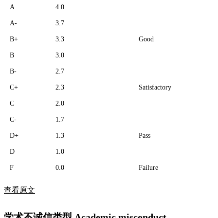
A
4.0
A-
3.7
B+
3.3
Good
B
3.0
B-
2.7
C+
2.3
Satisfactory
C
2.0
C-
1.7
D+
1.3
Pass
D
1.0
F
0.0
Failure
查看原文
学术不诚信类型 Academic misconduct